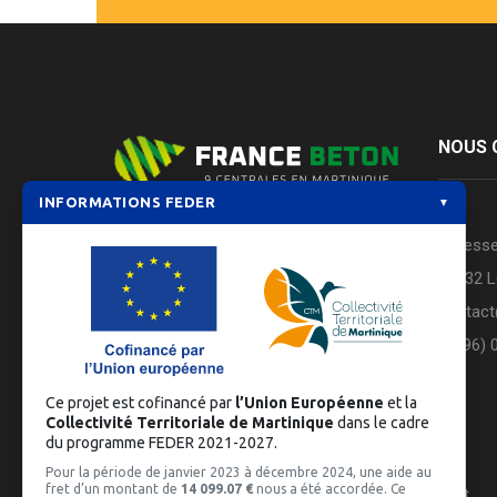
NOUS 
INFORMATIONS FEDER
▼
FRANCE BETON est aujourd’hui
Adresse
constituée d’un réseau de 9 centrales à
97232 L
béton positionnées stratégiquement
contac
sur toute la Martinique
(+596) 
En savoir +
Ce projet est cofinancé par
l’Union Européenne
et la
Collectivité Territoriale de Martinique
dans le cadre
du programme FEDER 2021-2027.
Pour la période de janvier 2023 à décembre 2024, une aide au
fret d’un montant de
14 099.07 €
nous a été accordée. Ce
© 2020 France Béton -
Réalisé par havas c'direct