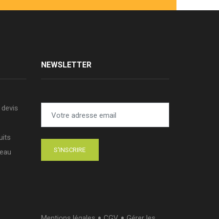
NEWSLETTER
devis
uits
seau
•
•
Mentions légales
CGV
Gérer les