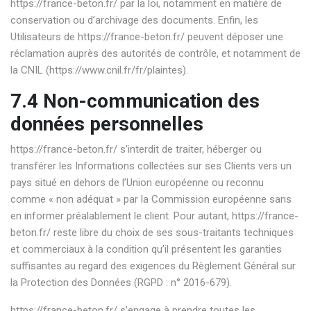
https://france-beton.fr/
par la loi, notamment en matière de
conservation ou d’archivage des documents. Enfin, les
Utilisateurs de
https://france-beton.fr/
peuvent déposer une
réclamation auprès des autorités de contrôle, et notamment de
la CNIL (https://www.cnil.fr/fr/plaintes).
7.4 Non-communication des
données personnelles
https://france-beton.fr/
s’interdit de traiter, héberger ou
transférer les Informations collectées sur ses Clients vers un
pays situé en dehors de l’Union européenne ou reconnu
comme « non adéquat » par la Commission européenne sans
en informer préalablement le client. Pour autant,
https://france-
beton.fr/
reste libre du choix de ses sous-traitants techniques
et commerciaux à la condition qu’il présentent les garanties
suffisantes au regard des exigences du Règlement Général sur
la Protection des Données (RGPD : n° 2016-679).
https://france-beton.fr/
s’engage à prendre toutes les