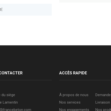
MÉ
CONTACTER
ACCÈS RAPIDE
 du siège
À propos de nous
Demande 
e Lamentin
Nos services
Livraison
t@francebeton.com
Nos engagements
Nos prod