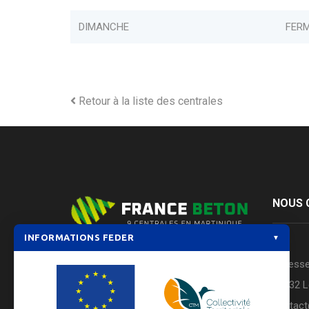
DIMANCHE
FER
Retour à la liste des centrales
NOUS 
INFORMATIONS FEDER
▼
FRANCE BETON est aujourd’hui
Adresse
constituée d’un réseau de 9 centrales à
97232 L
béton positionnées stratégiquement
contac
sur toute la Martinique